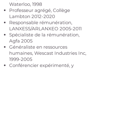
Waterloo, 1998
Professeur agrégé, Collège
Lambton
2012-2020
Responsable rémunération,
LANXESS/ARLANXEO
2005-2011
Spécialiste de la rémunération,
Agfa 2005
Généraliste en ressources
humaines, Wescast Industries Inc,
1999-2005
Conférencier expérimenté, y
compris sur les sujets suivants :
vérification des références dans les
médias sociaux, philanthropie
d'entreprise, équité salariale et
accommodement des allergies
alimentaires et des exigences
religieuses dans les repas
d'entreprise
Publications :
Wilkinson, R., Essential