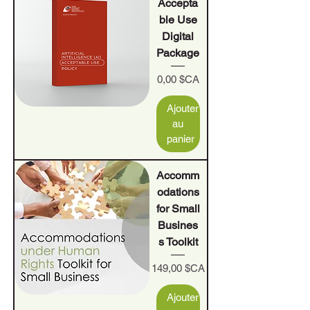
Accepta
ble Use
Digital
Package
Prix
0,00 $CA
Ajouter
au
panier
Accomm
odations
for Small
Busines
s Toolkit
Prix
149,00 $CA
Ajouter