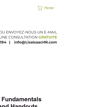
CT
More
Panier
OU ENVOYEZ-NOUS UN E-MAIL
 UNE CONSULTATION
GRATUITE
0194
|
info@LisaIsaacHR.com
​
 Fundamentals
and Handouts