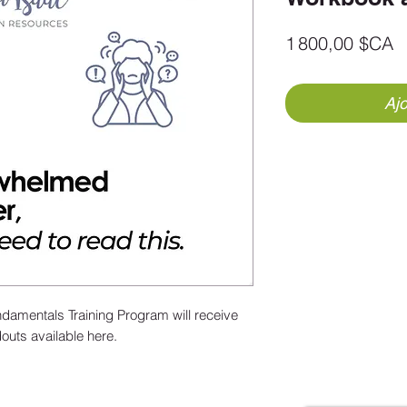
P
1 800,00 $CA
Ajo
ndamentals Training Program will receive
outs available here.